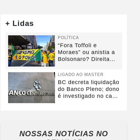
+ Lidas
POLÍTICA
“Fora Toffoli e
Moraes” ou anistia a
Bolsonaro? Direita
debate foco da...
LIGADO AO MASTER
BC decreta liquidação
do Banco Pleno; dono
é investigado no caso
Master
NOSSAS NOTÍCIAS
NO