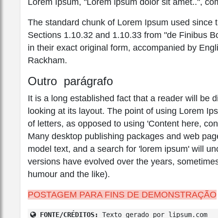
Lorem Ipsum, "Lorem ipsum dolor sit amet..", com
The standard chunk of Lorem Ipsum used since th
Sections 1.10.32 and 1.10.33 from "de Finibus 
in their exact original form, accompanied by Engl
Rackham.
Outro parágrafo
It is a long established fact that a reader will b
looking at its layout. The point of using Lorem Ip
of letters, as opposed to using 'Content here, con
Many desktop publishing packages and web page 
model text, and a search for 'lorem ipsum' will unc
versions have evolved over the years, sometimes
humour and the like).
POSTAGEM PARA FINS DE DEMONSTRAÇÃO
FONTE/CRÉDITOS:
Texto gerado por lipsum.com