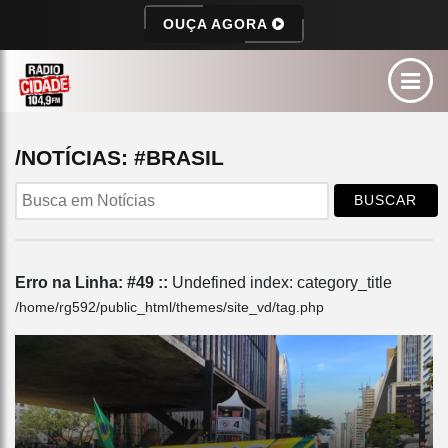
OUÇA AGORA
/NOTÍCIAS: #BRASIL
BUSCAR
Erro na Linha: #49 ::
Undefined index: category_title
/home/rg592/public_html/themes/site_vd/tag.php