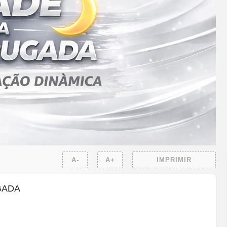
A-
A+
IMPRIMIR
GADA