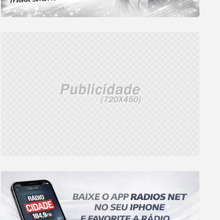
ITAMARATY
INSCRIÇÕES ABERTAS
tamaraty rebate
Prouni abre inscriçõe