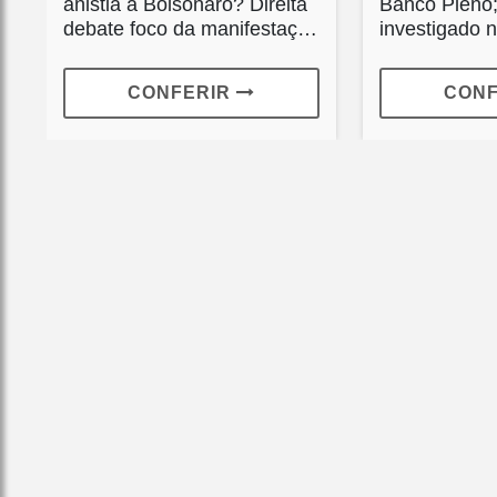
anistia a Bolsonaro? Direita
Banco Pleno;
debate foco da manifestação
investigado 
em...
CONFERIR
CON