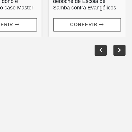
 dono é
deboche de Escola de
no caso Master
Samba contra Evangélicos
FERIR
CONFERIR