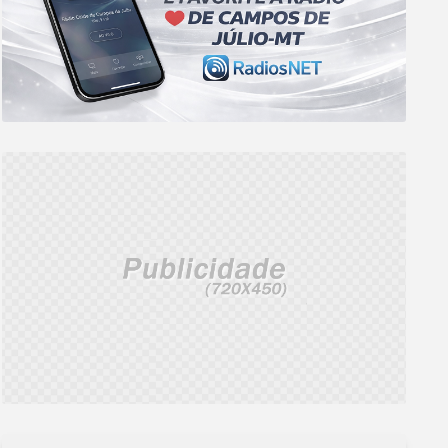
declarações de porta-voz da
primeiro semestre
Casa Branca.
CONFERIR
CONFERIR