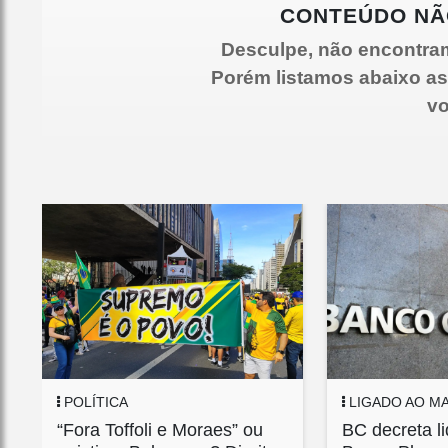
CONTEÚDO NÃ
Desculpe, não encontra
Porém listamos abaixo as
vo
POLÍTICA
LIGADO AO M
“Fora Toffoli e Moraes” ou
BC decreta l